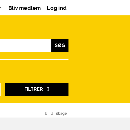
r
Bliv medlem
Log ind
SØG
FILTRER
Tilbage