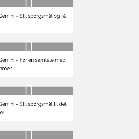
emini – Stil spørgsmål og få
r
emini – Før en samtale med
mmen
emini – Stil spørgsmål til det
er