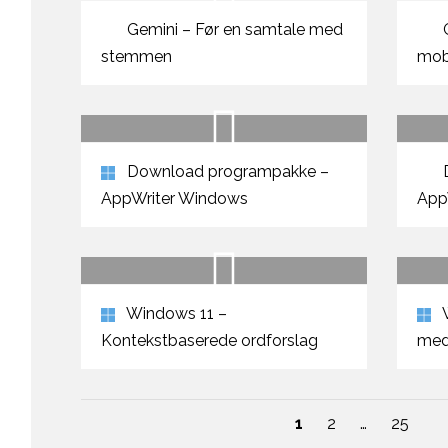
Gemini – Før en samtale med
G
stemmen
mob
Download programpakke –
AppWriter Windows
App
Windows 11 –
W
Kontekstbaserede ordforslag
med
1
2
…
25