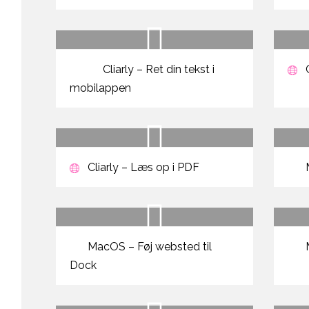
Cliarly – Ret din tekst i
C
mobilappen
Cliarly – Læs op i PDF
M
MacOS – Føj websted til
M
Dock