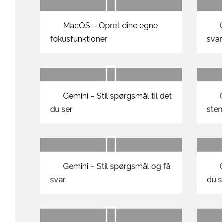
MacOS – Opret dine egne
G
fokusfunktioner
sva
Gemini – Stil spørgsmål til det
G
du ser
ste
Gemini – Stil spørgsmål og få
G
svar
du s