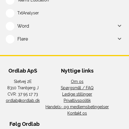
Teams Education
TxtAnalyser
Word
Flere
Ordlab ApS
Nyttige links
Sletvej 2E
Om os
8310 Tranbjerg J
Spørgsmål / FAQ
CVR: 37 95 17 73
Ledige stillinger
ordlab@ordlab.dk
Privatlivspolitik
Handels- og medlemsbetingelser
Kontakt os
Følg Ordlab