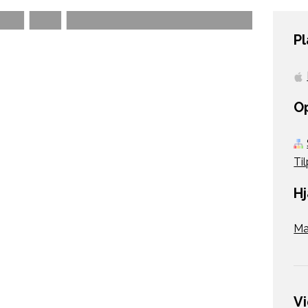
P
O
Til
H
M
V