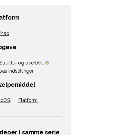
latform
Mac
pgave
Struktur og overblik
,
pas indstillinger
jælpemiddel
acOS
,
Platform
ideoer i samme serie