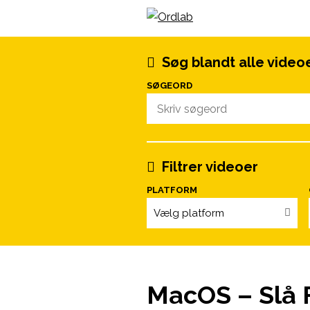
Spring til indhold
Søg blandt alle video
SØGEORD
Filtrer videoer
PLATFORM
Vælg platform
MacOS – Slå F