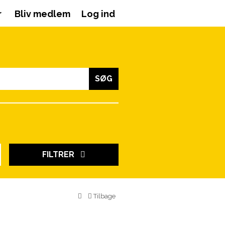
r
Bliv medlem
Log ind
SØG
FILTRER
Tilbage