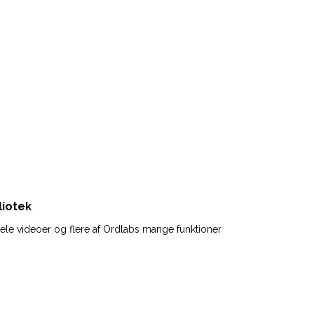
$custom_arrow_icon in
/var/www/ordlab.dk/public_html/
templates/portfolio/tmpl-style02.php
on line
12
liotek
, dele videoer og flere af Ordlabs mange funktioner