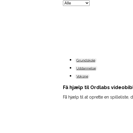
Warning
: Undefined variable 
content/themes/hub-child/
Grundskole
Uddannelse
Voksne
Få hjælp til Ordlabs videobib
Få hjælp til at oprette en spilleliste