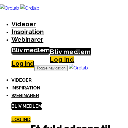
Skip
S
links
k
i
Videoer
p
Inspiration
t
Webinarer
o
Bliv medlem
c
Bliv medlem
o
Log ind
Log ind
n
Toggle navigation
t
VIDEOER
e
INSPIRATION
n
WEBINARER
t
BLIV MEDLEM
LOG IND