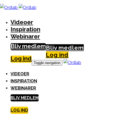
Skip
S
links
k
i
Videoer
p
Inspiration
t
Webinarer
o
Bliv medlem
c
Bliv medlem
o
Log ind
Log ind
n
Toggle navigation
t
VIDEOER
e
INSPIRATION
n
WEBINARER
t
BLIV MEDLEM
LOG IND