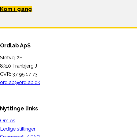
Kom i gang
Ordlab ApS
Sletvej 2E
8310 Tranbjerg J
CVR: 37 95 17 73
ordlab@ordlab.dk
Nyttinge links
Om os
Ledige stillinger