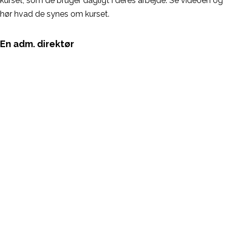
kurset, som de bruger dagligt i deres arbejde. Se videoen og
hør hvad de synes om kurset.
En adm. direktør