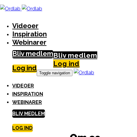
Skip
S
links
k
i
Videoer
p
Inspiration
t
Webinarer
o
Bliv medlem
c
Bliv medlem
o
Log ind
Log ind
n
Toggle navigation
t
VIDEOER
e
INSPIRATION
n
WEBINARER
t
BLIV MEDLEM
LOG IND