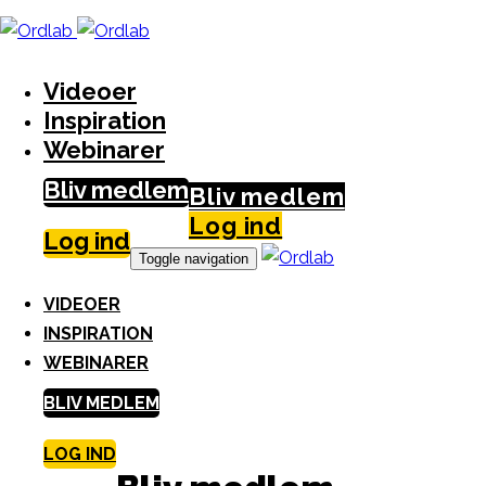
Skip
S
links
k
i
Videoer
p
Inspiration
t
Webinarer
o
Bliv medlem
c
Bliv medlem
o
Log ind
Log ind
n
Toggle navigation
t
VIDEOER
e
INSPIRATION
n
WEBINARER
t
BLIV MEDLEM
LOG IND