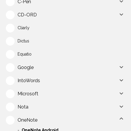
C-Pen
CD-ORD
Cliarly
Dictus
Equatio
Google
IntoWords
Microsoft
Nota
OneNote
OneNote Android