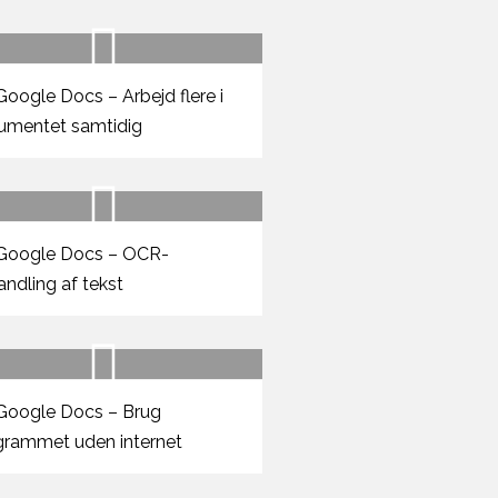
oogle Docs – Arbejd flere i
umentet samtidig
Google Docs – OCR-
ndling af tekst
oogle Docs – Brug
grammet uden internet