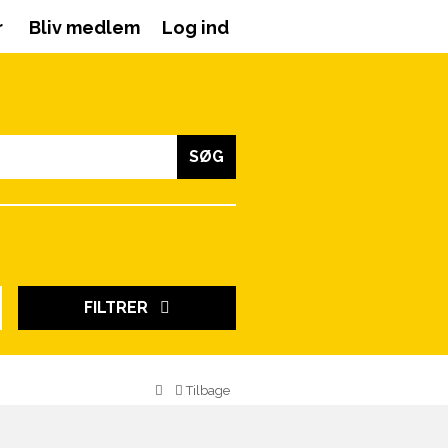
r
Bliv medlem
Log ind
SØG
FILTRER
Tilbage