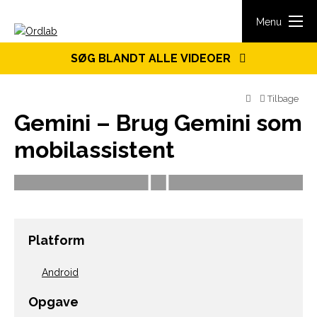
Spring til indhold
Menu
SØG BLANDT ALLE VIDEOER
Tilbage
Gemini – Brug Gemini som
mobilassistent
Platform
Android
Opgave