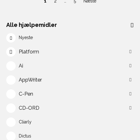
1
2
…
5
Næste
Alle hjælpemidler
Nyeste
Platform
Ai
AppWriter
C-Pen
CD-ORD
Cliarly
Dictus