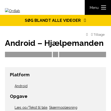
Spring til indhold
Menu
SØG BLANDT ALLE VIDEOER
Tilbage
Android – Hjælpemanden
Platform
Android
Opgave
Læs op/Tekst til tale
,
Skærmoplæsning