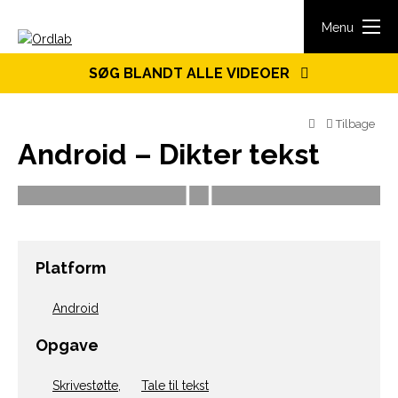
Spring til indhold
Menu
SØG BLANDT ALLE VIDEOER
Tilbage
Android – Dikter tekst
Platform
Android
Opgave
Skrivestøtte
,
Tale til tekst