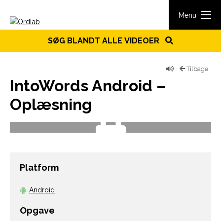
Spring til indhold
Menu
SØG BLANDT ALLE VIDEOER
Tilbage
IntoWords Android –
Oplæsning
Platform
Android
Opgave