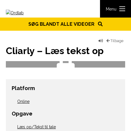
Spring til indhold
Menu
SØG BLANDT ALLE VIDEOER
Tilbage
Cliarly – Læs tekst op
Platform
Online
Opgave
Læs op/Tekst til tale