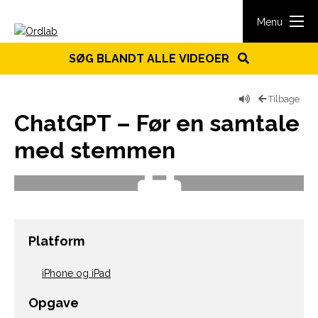
Spring til indhold
Menu
SØG BLANDT ALLE VIDEOER
Tilbage
ChatGPT – Før en samtale
med stemmen
Platform
iPhone og iPad
Opgave