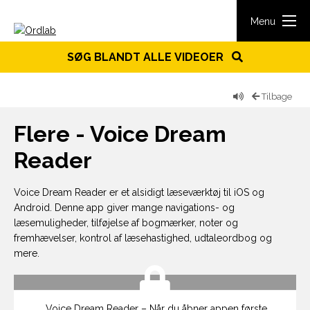
Spring til indhold
Menu
SØG BLANDT ALLE VIDEOER
Tilbage
Flere - Voice Dream
Reader
Voice Dream Reader er et alsidigt læseværktøj til iOS og
Android. Denne app giver mange navigations- og
læsemuligheder, tilføjelse af bogmærker, noter og
fremhævelser, kontrol af læsehastighed, udtaleordbog og
mere.
Voice Dream Reader – Når du åbner appen første