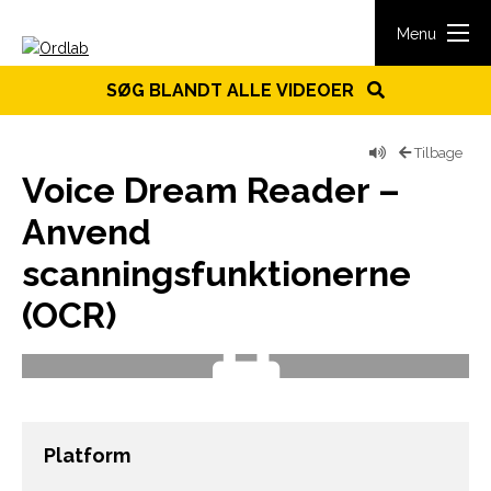
Spring til indhold
Menu
SØG BLANDT ALLE VIDEOER
Tilbage
Voice Dream Reader –
Anvend
scanningsfunktionerne
(OCR)
Platform