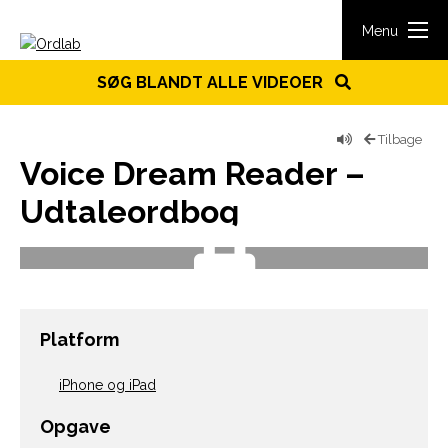
Spring til indhold
Menu
SØG BLANDT ALLE VIDEOER
Tilbage
Voice Dream Reader –
Udtaleordbog
Platform
iPhone og iPad
Opgave