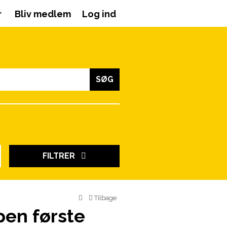
r
Bliv medlem
Log ind
SØG
FILTRER
Tilbage
pen første