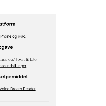
latform
iPhone og iPad
pgave
Læs op/Tekst til tale
,
pas indstillinger
jælpemiddel
Voice Dream Reader