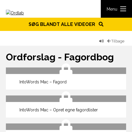
Spring til indhold
Menu
SØG BLANDT ALLE VIDEOER
Tilbage
Ordforslag - Fagordbog
IntoWords Mac – Fagord
IntoWords Mac – Opret egne fagordlister