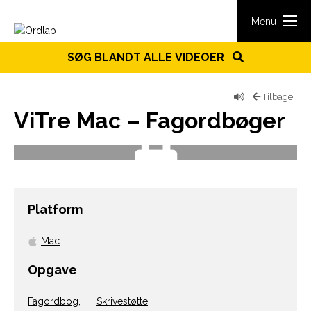
Spring til indhold
Menu
SØG BLANDT ALLE VIDEOER
Tilbage
ViTre Mac – Fagordbøger
Platform
Mac
Opgave
Fagordbog
,
Skrivestøtte