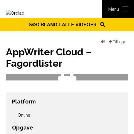
Spring til indhold
Menu
SØG BLANDT ALLE VIDEOER
Tilbage
AppWriter Cloud –
Fagordlister
Platform
Online
Opgave