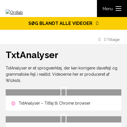
Spring til indhold
Menu
SØG BLANDT ALLE VIDEOER
Tilbage
TxtAnalyser
TxtAnalyser er et sprogværktøj, der kan korrigere stavefejl og
grammatiske fejl i realtid. Videoerne her er produceret af
Wizkids.
TxtAnalyser – Tilføj til Chrome browser