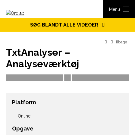
Spring til indhold
Menu
SØG BLANDT ALLE VIDEOER
Tilbage
TxtAnalyser –
Analyseværktøj
Platform
Online
Opgave