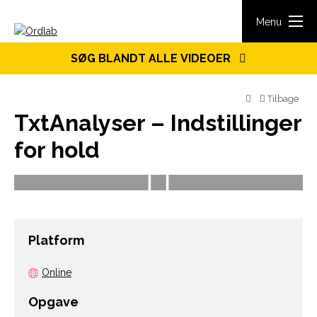
Spring til indhold
Menu
SØG BLANDT ALLE VIDEOER
Tilbage
TxtAnalyser – Indstillinger
for hold
Platform
Online
Opgave