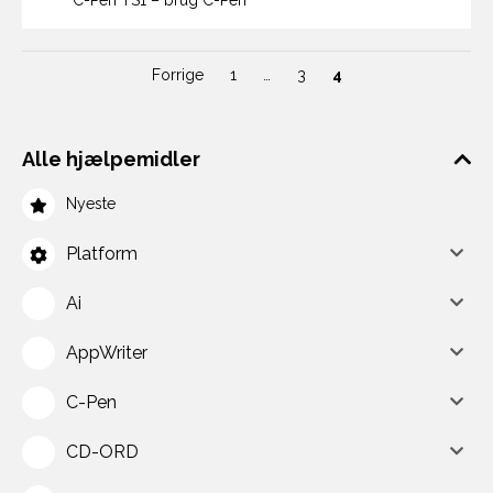
C-Pen TS1 – brug C-Pen
Forrige
1
…
3
4
Alle hjælpemidler
Nyeste
Platform
Ai
AppWriter
C-Pen
CD-ORD