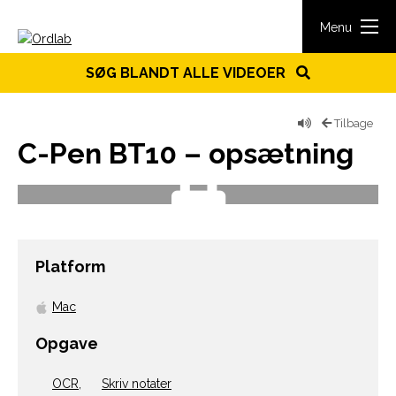
Spring til indhold
Menu
SØG BLANDT ALLE VIDEOER
Tilbage
C-Pen BT10 – opsætning
Platform
Mac
Opgave
OCR
,
Skriv notater