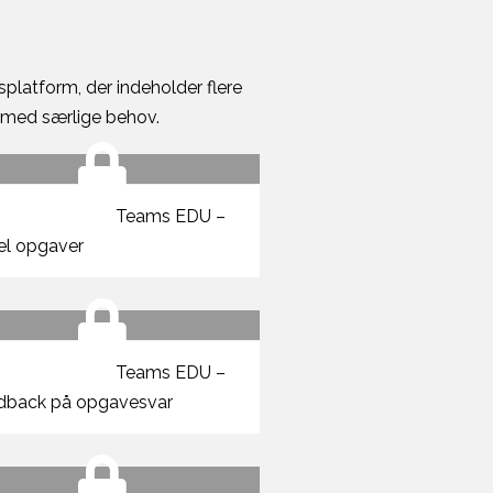
latform, der indeholder flere
r med særlige behov.
Teams EDU –
el opgaver
Teams EDU –
dback på opgavesvar