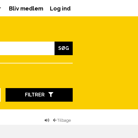
r
Bliv medlem
Log ind
SØG
FILTRER
Tilbage