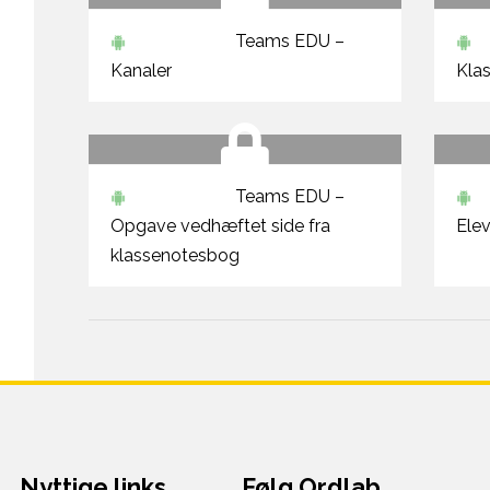
Teams EDU –
Kanaler
Kla
Teams EDU –
Opgave vedhæftet side fra
Ele
klassenotesbog
Nyttige links
Følg Ordlab