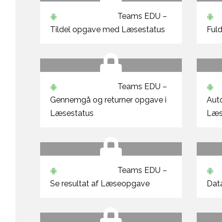
Teams EDU –
Tildel opgave med Læsestatus
Ful
Teams EDU –
Gennemgå og returner opgave i
Auto
Læsestatus
Læs
Teams EDU –
Se resultat af Læseopgave
Data