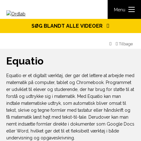
Spring til indhold
Menu
SØG BLANDT ALLE VIDEOER
Tilbage
Equatio
Equatio er et digitalt værktøj, der gør det lettere at arbejde med
matematik på computer, tablet og Chromebook. Programmet
er udviklet til elever og studerende, der har brug for støtte til at
forstå og udtrykke sig i matematik. Med Equatio kan man
indtale matematiske udtryk, som automatisk bliver omsat til
tekst, skrive og tegne formler med tastatur eller håndskrift og
få matematik læst højt med tekst-til-tale. Derudover kan man
nemt indsætte formler direkte i dokumenter som Google Docs
eller Word, hvilket gør det til et fleksibelt værktøj i både
undervisning og opgaveskrivning.