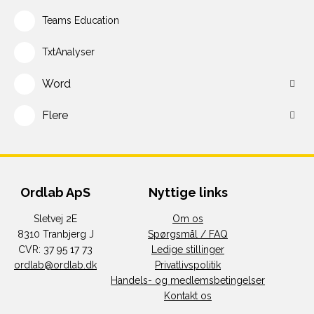
Teams Education
TxtAnalyser
Word
Flere
Ordlab ApS
Nyttige links
Sletvej 2E
Om os
8310 Tranbjerg J
Spørgsmål / FAQ
CVR: 37 95 17 73
Ledige stillinger
ordlab@ordlab.dk
Privatlivspolitik
Handels- og medlemsbetingelser
Kontakt os