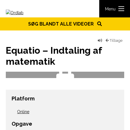
Spring til indhold
Menu
SØG BLANDT ALLE VIDEOER
Tilbage
Equatio – Indtaling af
matematik
Platform
Online
Opgave