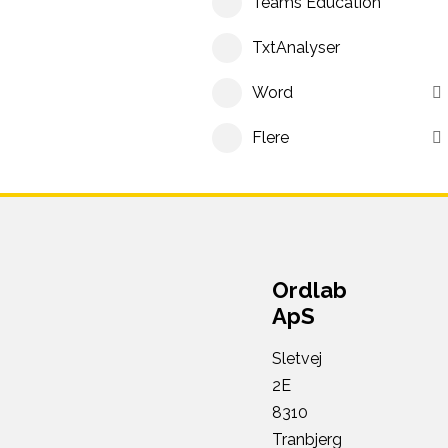
Teams Education
TxtAnalyser
Word
Flere
Ordlab
ApS
Sletvej
2E
8310
Tranbjerg