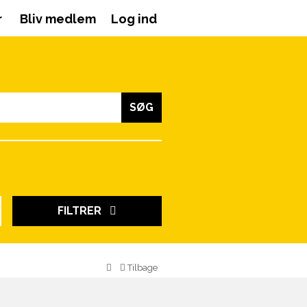
r
Bliv medlem
Log ind
SØG
FILTRER
Tilbage