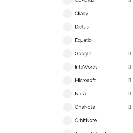
CD-ORD
Cliarly
Dictus
Equatio
Google
IntoWords
Microsoft
Nota
OneNote
OrbitNote