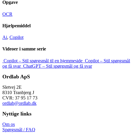
Opgave
OCR
Hjælpemiddel
Ai
,
Copilot
Videoer i samme serie
Copilot – Stil spørgsmål til en hjemmeside
Copilot – Stil spørgsmål
og få svar
ChatGPT – Stil spørgsmål og få svar
Ordlab ApS
Sletvej 2E
8310 Tranbjerg J
CVR: 37 95 17 73
ordlab@ordlab.dk
Nyttige links
Om os
Spørgsmål / FAQ