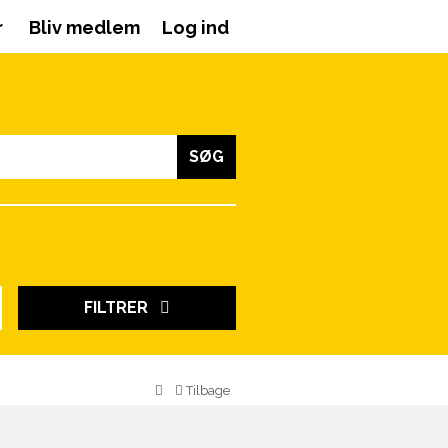
r
Bliv medlem
Log ind
SØG
FILTRER
Tilbage