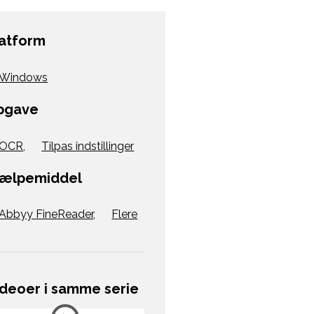
latform
Windows
pgave
OCR
,
Tilpas indstillinger
jælpemiddel
Abbyy FineReader
,
Flere
ideoer i samme serie