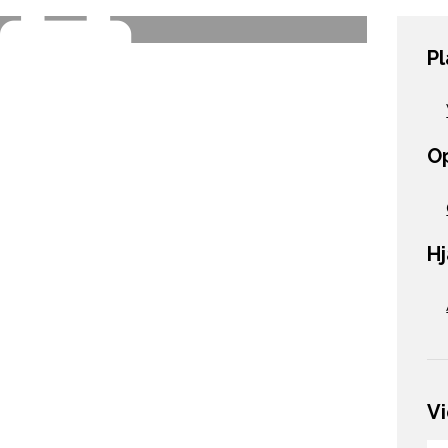
P
O
H
V