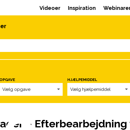
Videoer
Inspiration
Webinare
oer
OPGAVE
HJÆLPEMIDDEL
Vælg opgave
Vælg hjælpemiddel
ader – Efterbearbejdnin