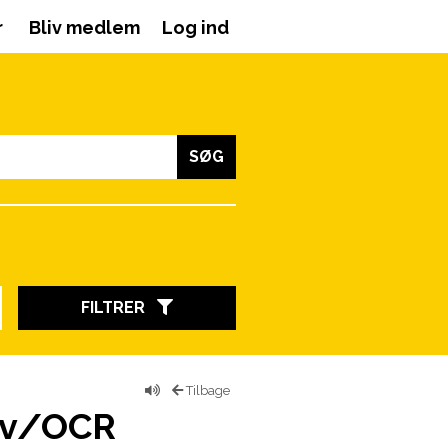
r
Bliv medlem
Log ind
SØG
FILTRER
Tilbage
g v/OCR