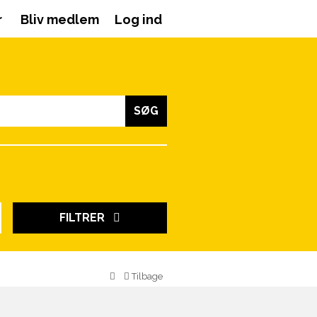
r
Bliv medlem
Log ind
SØG
FILTRER
Tilbage