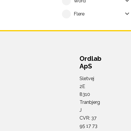
Word
Flere
Ordlab
ApS
Sletvej
2E
8310
Tranbjerg
J
CVR: 37
95 17 73