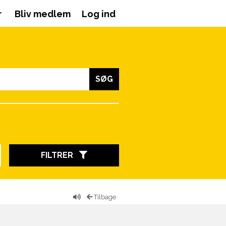
r
Bliv medlem
Log ind
SØG
FILTRER
Tilbage