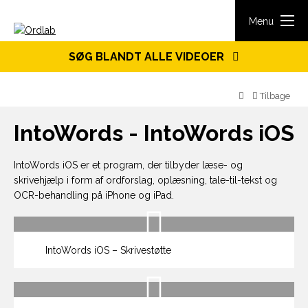
Spring til indhold
Menu
SØG BLANDT ALLE VIDEOER
Tilbage
IntoWords - IntoWords iOS
IntoWords iOS er et program, der tilbyder læse- og
skrivehjælp i form af ordforslag, oplæsning, tale-til-tekst og
OCR-behandling på iPhone og iPad.
IntoWords iOS – Skrivestøtte