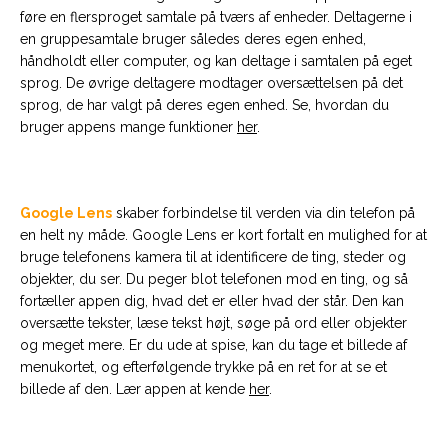
føre en flersproget samtale på tværs af enheder. Deltagerne i
en gruppesamtale bruger således deres egen enhed,
håndholdt eller computer, og kan deltage i samtalen på eget
sprog. De øvrige deltagere modtager oversættelsen på det
sprog, de har valgt på deres egen enhed. Se, hvordan du
bruger appens mange funktioner
her
.
Google Lens
skaber forbindelse til verden via din telefon på
en helt ny måde. Google Lens er kort fortalt en mulighed for at
bruge telefonens kamera til at identificere de ting, steder og
objekter, du ser. Du peger blot telefonen mod en ting, og så
fortæller appen dig, hvad det er eller hvad der står. Den kan
oversætte tekster, læse tekst højt, søge på ord eller objekter
og meget mere. Er du ude at spise, kan du tage et billede af
menukortet, og efterfølgende trykke på en ret for at se et
billede af den. Lær appen at kende
her
.