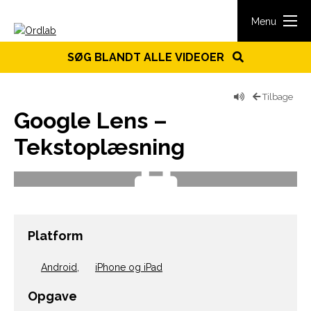
Spring til indhold
Menu
SØG BLANDT ALLE VIDEOER
Tilbage
Google Lens –
Tekstoplæsning
Platform
Android
,
iPhone og iPad
Opgave