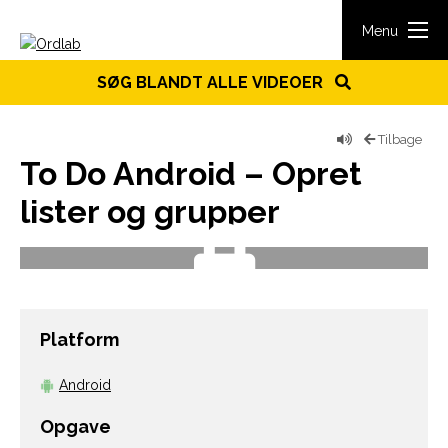
Spring til indhold
Menu
SØG BLANDT ALLE VIDEOER
Tilbage
To Do Android – Opret
lister og grupper
Platform
Android
Opgave