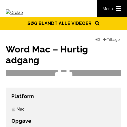
Spring til indhold
Menu
SØG BLANDT ALLE VIDEOER
Tilbage
Word Mac – Hurtig
adgang
Platform
Mac
Opgave