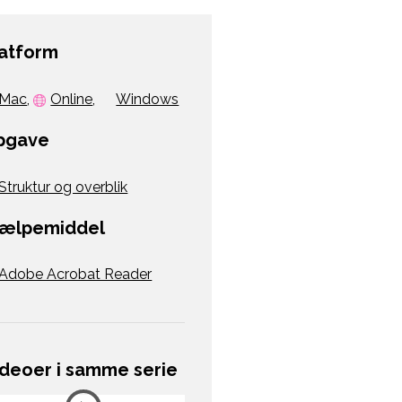
latform
Mac
,
Online
,
Windows
pgave
Struktur og overblik
jælpemiddel
Adobe Acrobat Reader
ideoer i samme serie