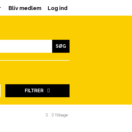
r
Bliv medlem
Log ind
SØG
FILTRER
Tilbage