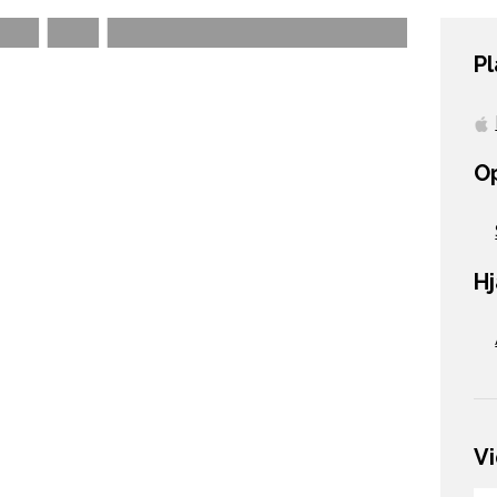
P
O
H
V