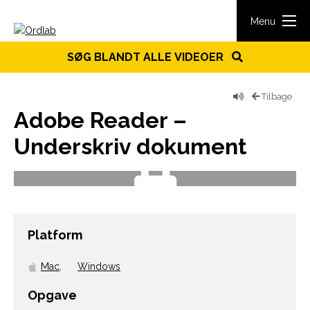
Spring til indhold
Menu
SØG BLANDT ALLE VIDEOER
Tilbage
Adobe Reader –
Underskriv dokument
Platform
Mac
,
Windows
Opgave