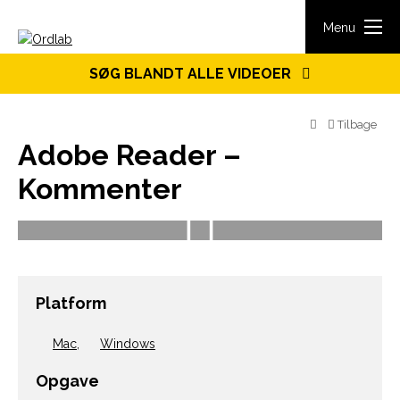
Spring til indhold
Menu
SØG BLANDT ALLE VIDEOER
Tilbage
Adobe Reader –
Kommenter
Platform
Mac
,
Windows
Opgave