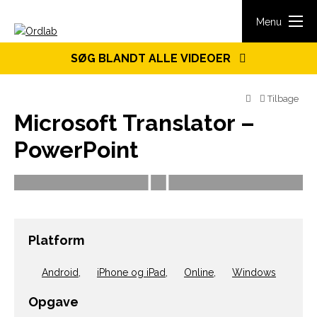
Spring til indhold
Menu
SØG BLANDT ALLE VIDEOER
Tilbage
Microsoft Translator –
PowerPoint
Platform
Android
,
iPhone og iPad
,
Online
,
Windows
Opgave