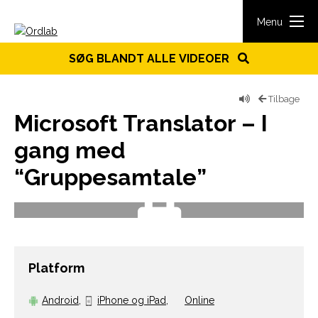
Spring til indhold
Menu
SØG BLANDT ALLE VIDEOER
Tilbage
Microsoft Translator – I
gang med
“Gruppesamtale”
Platform
Android
,
iPhone og iPad
,
Online