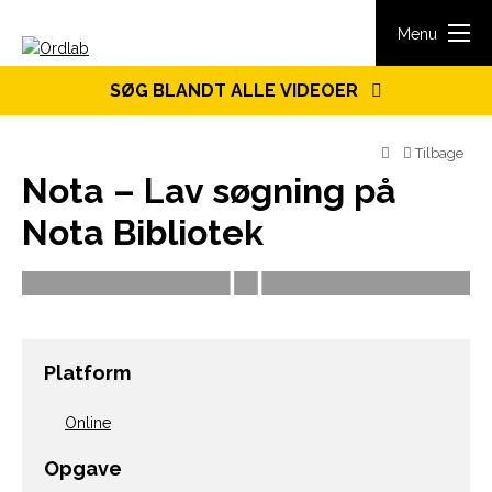
Spring til indhold
Menu
SØG BLANDT ALLE VIDEOER
Tilbage
Nota – Lav søgning på
Nota Bibliotek
Platform
Online
Opgave