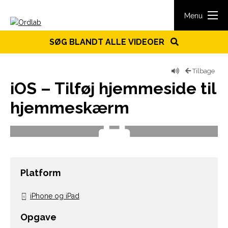
Spring til indhold
Menu
SØG BLANDT ALLE VIDEOER
Tilbage
iOS – Tilføj hjemmeside til
hjemmeskærm
Platform
iPhone og iPad
Opgave